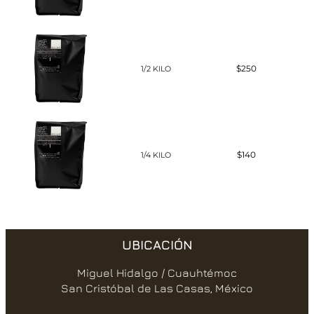
$250
1/2 KILO
$140
1/4 KILO
UBICACIÓN
Miguel Hidalgo / Cuauhtémoc
San Cristóbal de Las Casas, México