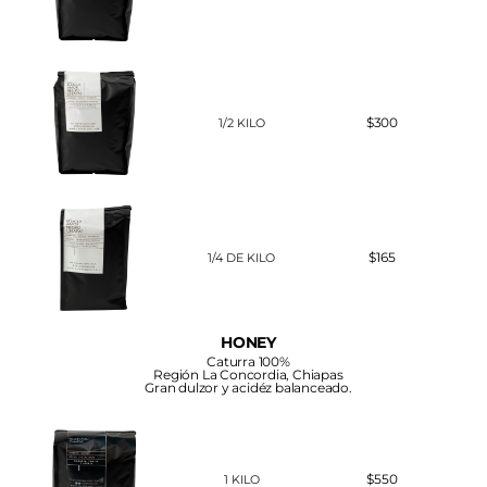
$300
1/2 KILO
$165
1/4 DE KILO
HONEY
Caturra 100%
Región La Concordia, Chiapas
Gran dulzor y acidéz balanceado.
$550
1 KILO