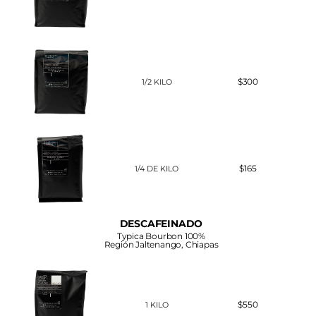
$300
1/2 KILO
$165
1/4 DE KILO
DESCAFEINADO
Typica Bourbon 100%
Región Jaltenango, Chiapas
$550
1 KILO