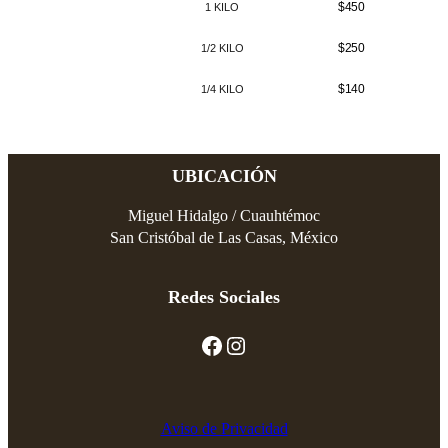
$450
1 KILO
$250
1/2 KILO
$140
1/4 KILO
UBICACIÓN
Miguel Hidalgo / Cuauhtémoc
San Cristóbal de Las Casas, México
Redes Sociales
Aviso de Privacidad