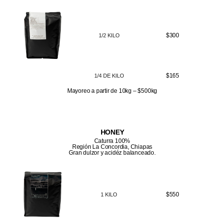
$300
1/2 KILO
$165
1/4 DE KILO
Mayoreo a partir de 10kg – $500kg
HONEY
Caturra 100%
Región La Concordia, Chiapas
Gran dulzor y acidéz balanceado.
$550
1 KILO