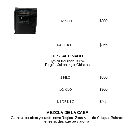
$300
1/2 KILO
$165
1/4 DE KILO
DESCAFEINADO
Typica Bourbon 100%
Región Jaltenango, Chiapas
$550
1 KILO
$300
1/2 KILO
$165
1/4 DE KILO
MEZCLA DE LA CASA
Garnica, bourbon y mundo novo Región -Zona Altos de Chiapas Balance
entre acidez, cuerpo y aroma.