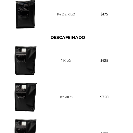
$175
1/4 DE KILO
DESCAFEINADO
$625
1 KILO
$320
1/2 KILO