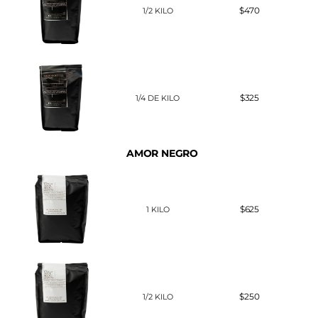
$470
1/2 KILO
$325
1/4 DE KILO
AMOR NEGRO
$625
1 KILO
$250
1/2 KILO