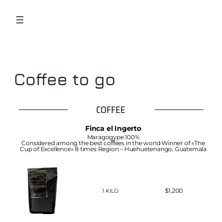
Coffee to go
COFFEE
Finca el Ingerto
Maragogype 100%
Considered among the best coﬀees in the world Winner of «The
Cup of Excellence» 8 times Region – Huehuetenango, Guatemala
$1,200
1 KILO