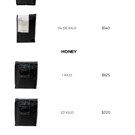
$140
1/4 DE KILO
HONEY
$625
1 KILO
$320
1/2 KILO