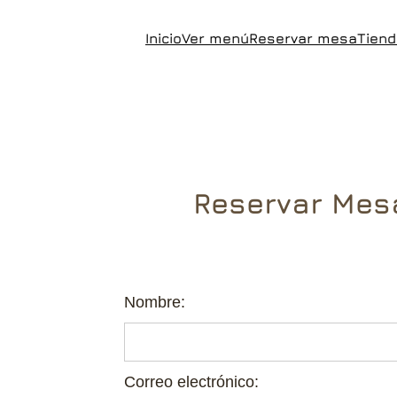
Saltar
Inicio
Ver menú
Reservar mesa
Tiend
al
contenido
Reservar Mes
Nombre:
Correo electrónico: